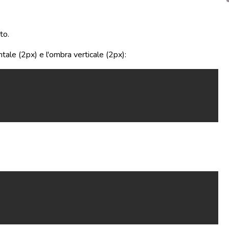
to.
ntale (2px) e l'ombra verticale (2px):
Copy
Copy