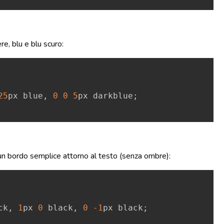
, blu e blu scuro:
Copy
25
px
blue
,
0
0
5
px
darkblue
;
 un bordo semplice attorno al testo (senza ombre):
Copy
ck
,
1
px
0
black
,
0
-1
px
black
;