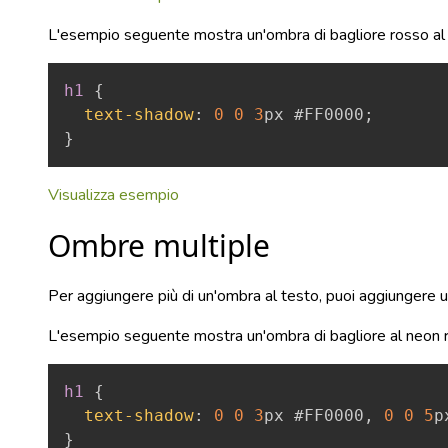
L'esempio seguente mostra un'ombra di bagliore rosso al
h1
{
text-shadow
:
0
0
3
px
#FF0000
;
}
Visualizza esempio
Ombre multiple
Per aggiungere più di un'ombra al testo, puoi aggiungere 
L'esempio seguente mostra un'ombra di bagliore al neon r
h1
{
text-shadow
:
0
0
3
px
#FF0000
,
0
0
5
p
}