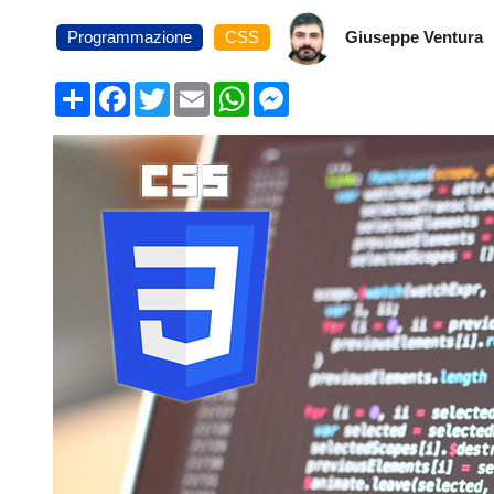
Programmazione
CSS
Giuseppe Ventura
Condividi
Facebook
Twitter
Email
WhatsApp
Messenger