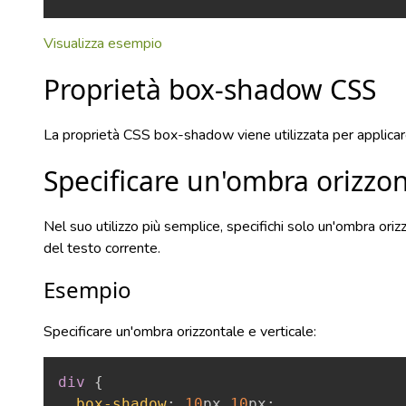
Visualizza esempio
Proprietà box-shadow CSS
La proprietà CSS box-shadow viene utilizzata per applica
Specificare un'ombra orizzon
Nel suo utilizzo più semplice, specifichi solo un'ombra orizz
del testo corrente.
Esempio
Specificare un'ombra orizzontale e verticale:
div
{
box-shadow
:
10
px
10
px
;