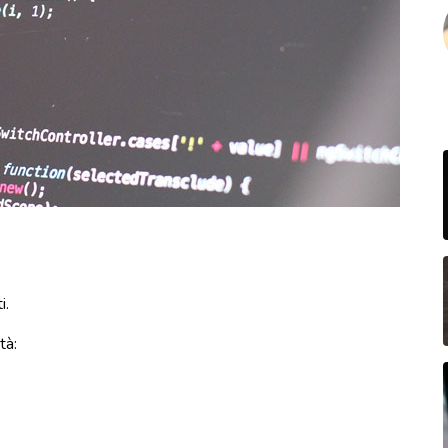
i.
tà: