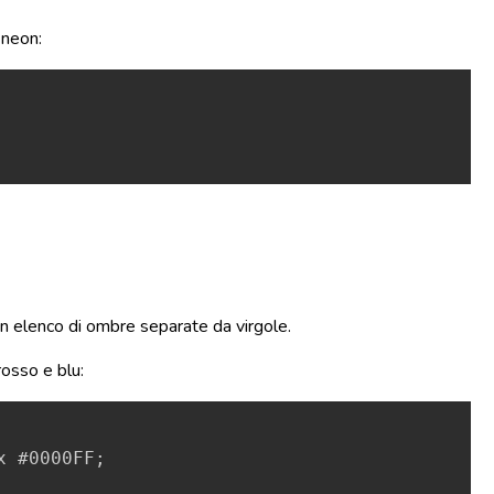
 neon:
Copy
un elenco di ombre separate da virgole.
osso e blu:
Copy
x
#0000FF
;