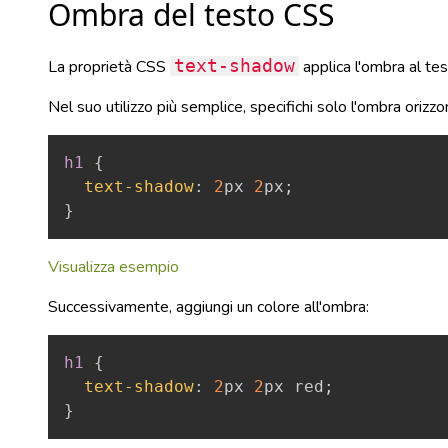
Ombra del testo CSS
La proprietà CSS
text-shadow
applica l'ombra al tes
Nel suo utilizzo più semplice, specifichi solo l'ombra orizzo
h1
{
text-shadow
:
2
px
2
px
;
}
Visualizza esempio
Successivamente, aggiungi un colore all'ombra:
h1
{
text-shadow
:
2
px
2
px
red
;
}