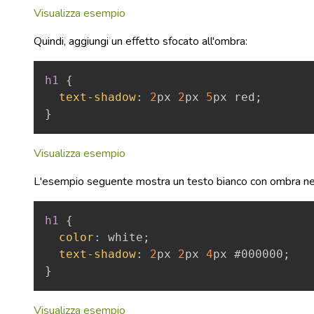
Visualizza esempio
Quindi, aggiungi un effetto sfocato all'ombra:
h1
{
text-shadow
:
2
px
2
px
5
px
red
;
}
Visualizza esempio
L'esempio seguente mostra un testo bianco con ombra ne
h1
{
color
:
white
;
text-shadow
:
2
px
2
px
4
px
#000000
;
}
Visualizza esempio