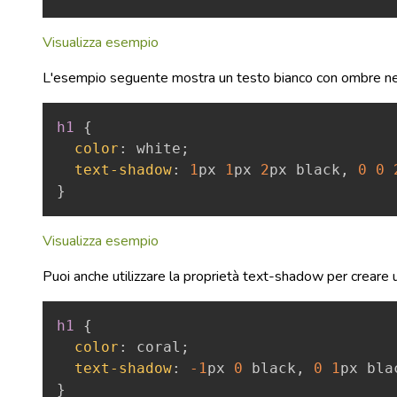
Visualizza esempio
L'esempio seguente mostra un testo bianco con ombre nere
h1
{
color
:
white
;
text-shadow
:
1
px
1
px
2
px
black
,
0
0
}
Visualizza esempio
Puoi anche utilizzare la proprietà text-shadow per creare
h1
{
color
:
coral
;
text-shadow
:
-1
px
0
black
,
0
1
px
bla
}