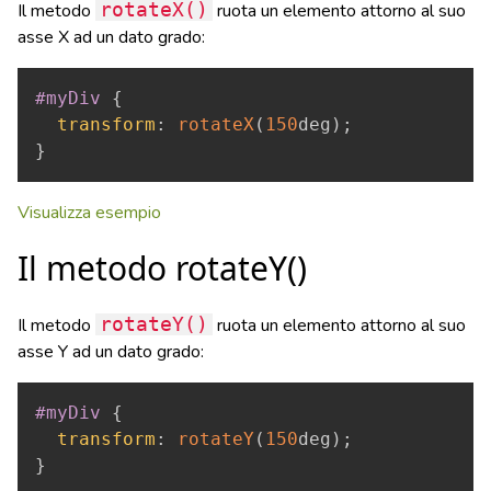
Il metodo
rotateX()
ruota un elemento attorno al suo
asse X ad un dato grado:
Copy
#myDiv
{
transform
:
rotateX
(
150
deg
)
;
}
Visualizza esempio
Il metodo rotateY()
Il metodo
rotateY()
ruota un elemento attorno al suo
asse Y ad un dato grado:
Copy
#myDiv
{
transform
:
rotateY
(
150
deg
)
;
}