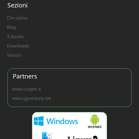
Sezioni
Chi siamo
Blog
Tutorials
Downloads
Servizi
Partners
www.ccepm.it
www.ggventura.net